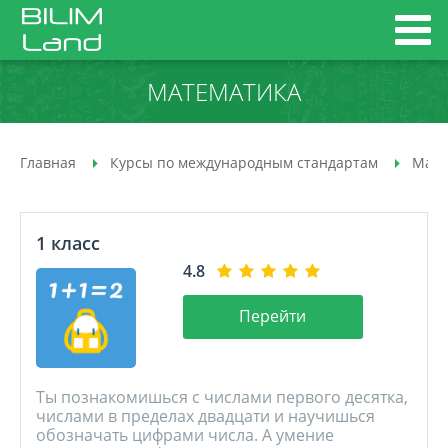
МАТЕМАТИКА
Главная
Курсы по международным стандартам
Мате
1 класс
4.8
Перейти
Ты познакомишься с числами первого десятка,
числами в пределах двадцати и научишься
обозначать цифрами числа. А умение