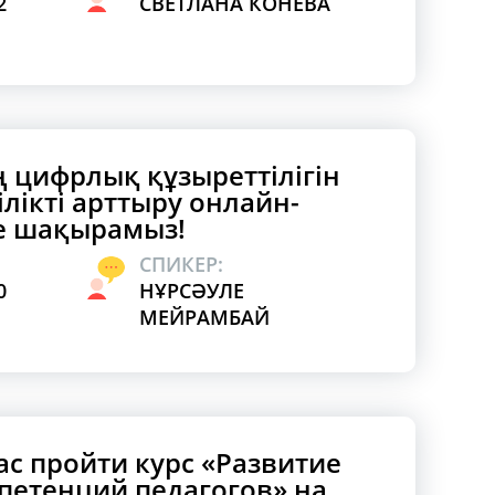
2
СВЕТЛАНА КОНЕВА
ң цифрлық құзыреттілігін
ілікті арттыру онлайн-
е шақырамыз!
СПИКЕР:
0
НҰРСӘУЛЕ
МЕЙРАМБАЙ
с пройти курс «Развитие
етенций педагогов» на