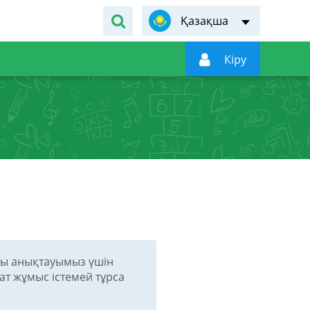
Қазақша

Кiру
ты анықтауымыз үшін
ат жұмыс істемей тұрса