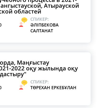
 Мангыстауской, Атырауской
ской областей
СПИКЕР:
0
ӘЛІПБЕКОВА
САЛТАНАТ
орда, Маңғыстау
2021-2022 оқу жылында оқу
дастыру"
СПИКЕР:
0
ТӨРЕХАН ЕРКЕБҰЛАН