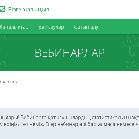
Бізге жазыңыз
Жаңалықтар
Байқаулар
Сатып алу
ВЕБИНАРЛАР
инарлар
шылары! Вебинарға қатысушылардың статистикасын нақ
еріңізді өтінеміз. Егер вебинар әлі басталмаса немесе ч