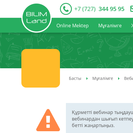
+7 (727)
344 95 95
Online Mektep
Мұғалімге
Басты
Мұғалімге
Веб
Құрметті вебинар тыңдау
вебинардан шығып кетпеул
бетті жаңартыңыз.