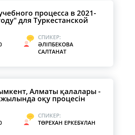
учебного процесса в 2021-
году" для Туркестанской
СПИКЕР:
0
ӘЛІПБЕКОВА
САЛТАНАТ
ымкент, Алматы қалалары -
у жылында оқу процесін
СПИКЕР:
0
ТӨРЕХАН ЕРКЕБҰЛАН