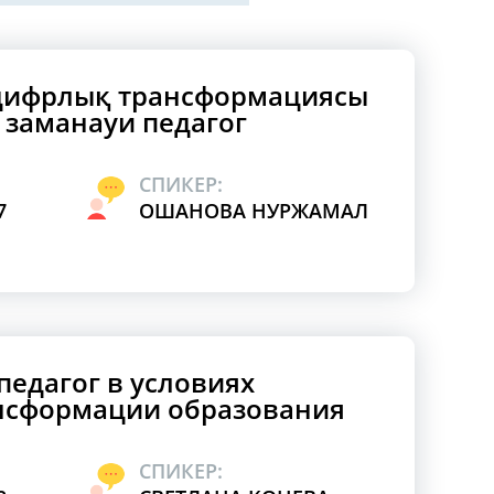
 цифрлық трансформациясы
заманауи педагог
СПИКЕР:
7
ОШАНОВА НУРЖАМАЛ
едагог в условиях
нсформации образования
СПИКЕР: