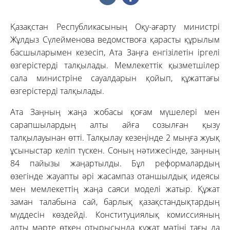
Қазақстан Республикасының Оқу-ағарту министрі
Жұлдыз Сүлейменова ведомствоға қарасты құрылым
басшыларымен кезесіп, Ата Заңға енгізілетін іргелі
өзгерістерді талқылады. Мемлекеттік қызметшілер
сала министріне сауалдарын қойып, құжаттағы
өзгерістерді талқылады.
Ата Заңның жаңа жобасы қоғам мүшелері мен
сарапшылардың алты айға созылған қызу
талқылауынан өтті. Талқылау кезеңінде 2 мыңға жуық
ұсыныстар келіп түскен. Соның нәтижесінде, заңның
84 пайызы жаңартылды. Бұл реформалардың
өзегінде жауапты әрі жасампаз отаншылдық идеясы
мен мемлекеттің жаңа саяси моделі жатыр. Құжат
заман талабына сай, барлық қазақстандықтардың
мүддесін көздейді. Конституциялық комиссияның
алты мәрте өткен отырысында құжат мәтіні тағы да