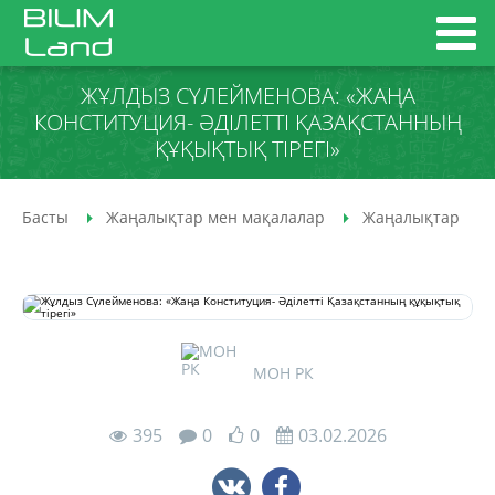
ЖҰЛДЫЗ СҮЛЕЙМЕНОВА: «ЖАҢА
КОНСТИТУЦИЯ- ӘДІЛЕТТІ ҚАЗАҚСТАННЫҢ
ҚҰҚЫҚТЫҚ ТІРЕГІ»
Басты
Жаңалықтар мен мақалалар
Жаңалықтар
МОН РК
395
0
0
03.02.2026