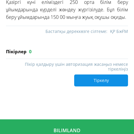
Қазіргі күні еліміздегі 250 орта білім беру
ұйымдарында күрделі жөндеу жүргізілуде. Бұл білім
беру ұйымдарында 150 00 мыңға жуық оқушы оқиды.
Бастапқы дереккөзге сілтеме:
ҚР БжҒМ
Пікірлер
0
Пікір қалдыру үшін авторизация жасаңыз немесе
тіркеліңіз
Тіркелу
BILIMLAND