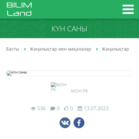
КҮН САНЫ
Басты
Жаңалықтар мен мақалалар
Жаңалықтар
МОН РК
536
0
0
13.07.2023