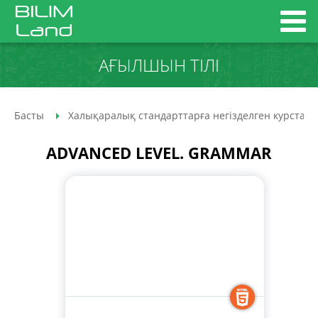
АҒЫЛШЫН ТІЛІ
Басты
Халықаралық стандарттарға негізделген курстар
ADVANCED LEVEL. GRAMMAR