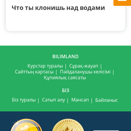
Что ты клонишь над водами
BILIMLAND
Курстар туралы
Сұрақ-жауап
Сайттың картасы
Пайдаланушы келісімі
Құпиялық саясаты
БІЗ
Біз туралы
Сатып алу
Мансап
Байланыс