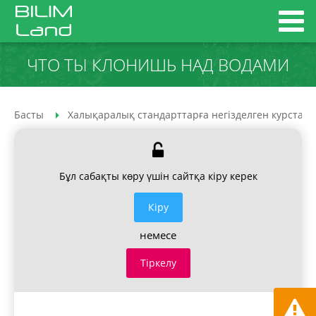
ЧТО ТЫ КЛОНИШЬ НАД ВОДАМИ
Басты
Халықаралық стандарттарға негізделген курстар
Бұл сабақты көру үшін сайтқа кіру керек
Кiру
немесе
Тіркелу