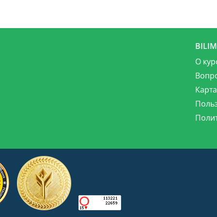
BILI
О кур
Вопр
Карта
Поль
Поли