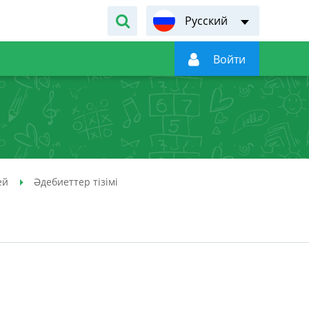
Русский

Войти
ей
Әдебиеттер тізімі