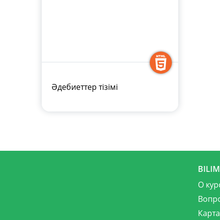
Әдебиеттер тізімі
BILI
О кур
Вопр
Карта