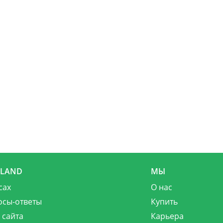
MLAND
МЫ
сах
О нас
осы-ответы
Купить
 сайта
Карьера