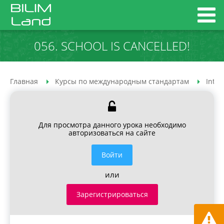
056. SCHOOL IS CANCELLED!
Главная
Курсы по международным стандартам
Inter
Для просмотра данного урока необходимо
авторизоваться на сайте
Войти
или
Зарегистрироваться