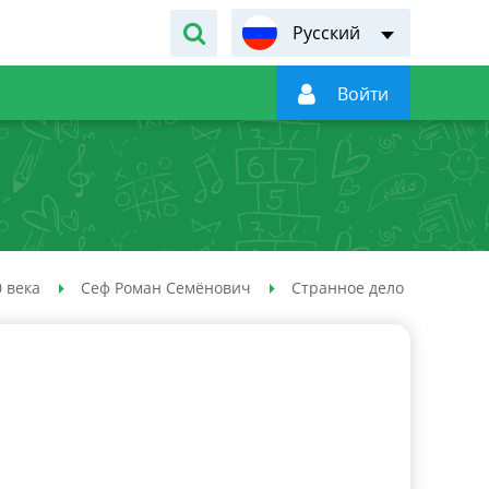
Русский

Войти
 века
Сеф Роман Семёнович
Странное дело