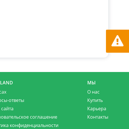
Сообщит
MLAND
МЫ
сах
О нас
осы-ответы
Купить
 сайта
Карьера
зовательское соглашение
Контакты
тика конфиденциальности