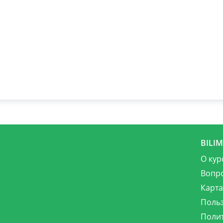
BILI
О кур
Вопр
Карта
Поль
Поли