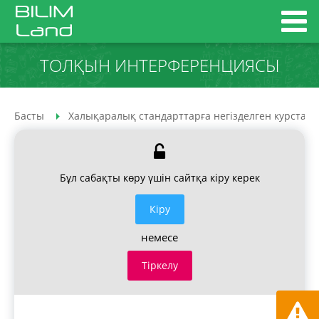
ТОЛҚЫН ИНТЕРФЕРЕНЦИЯСЫ
Басты
Халықаралық стандарттарға негізделген курстар
Бұл сабақты көру үшін сайтқа кіру керек
Кiру
немесе
Тіркелу