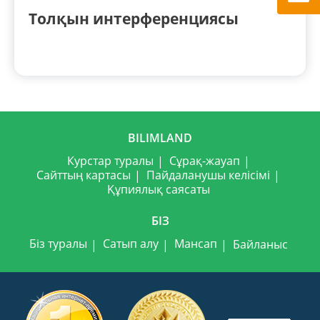
Толқын интерференциясы
BILIMLAND
Курстар туралы
Сұрақ-жауап
Сайттың картасы
Пайдаланушы келісімі
Құпиялық саясаты
БІЗ
Біз туралы
Сатып алу
Мансап
Байланыс