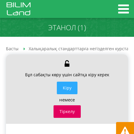
ЭТАНОЛ (1)
Басты
Халықаралық стандарттарға негізделген курстар
Бұл сабақты көру үшін сайтқа кіру керек
Кiру
немесе
Тіркелу